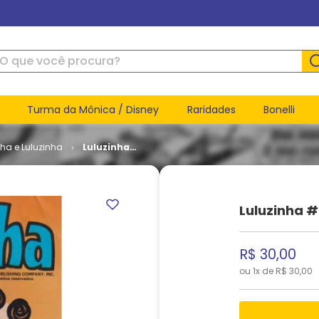
ue você procura?
Turma da Mônica / Disney
Raridades
Bonelli
nha e Luluzinha
Luluzinha
# 210
Luluzinha #
R$
30
,
00
ou
1
x de
R$
30
,
00