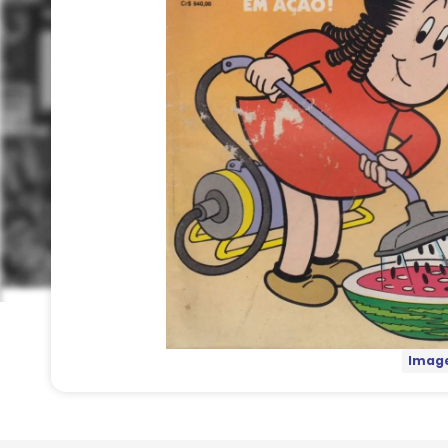
Image