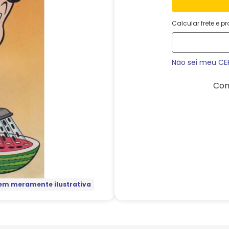
Calcular frete e p
Não sei meu CE
Com
m meramente ilustrativa