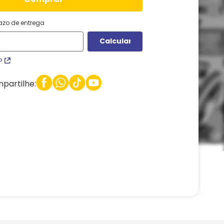
razo de entrega
P
partilhe: