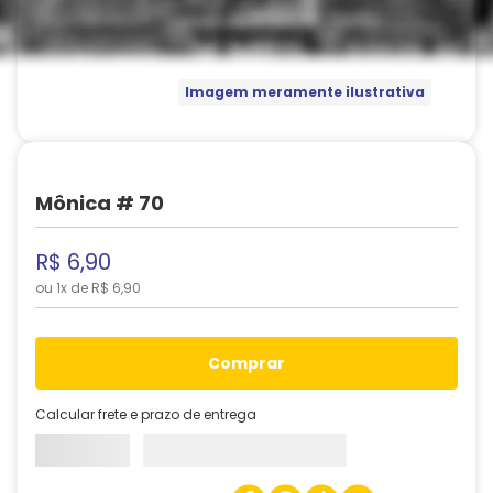
Imagem meramente ilustrativa
Mônica # 70
R$
6
,
90
ou
1
x de
R$
6
,
90
comprar
Calcular frete e prazo de entrega