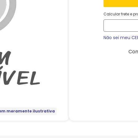
Calcular frete e p
Não sei meu CE
Com
m meramente ilustrativa