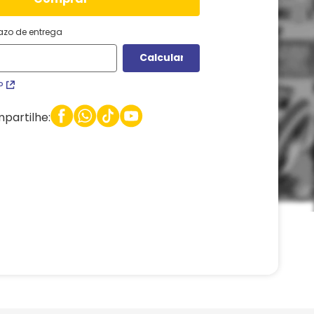
razo de entrega
P
partilhe: