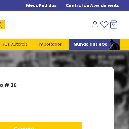
Meus Pedidos
Central de Atendimento
HQs Autorais
Importados
Mundo das HQs
o # 39
comprar