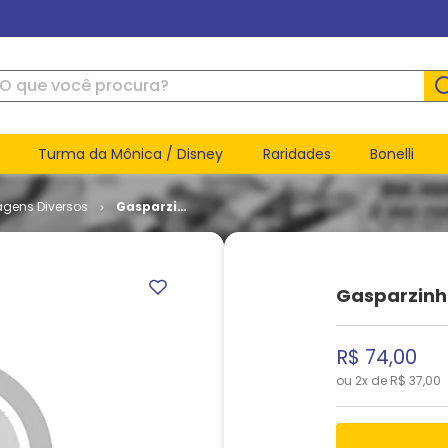
ue você procura?
Turma da Mônica / Disney
Raridades
Bonelli
agens Diversos
Gasparzinho
# 39
Gasparzinh
R$
74
,
00
ou
2
x de
R$
37
,
00