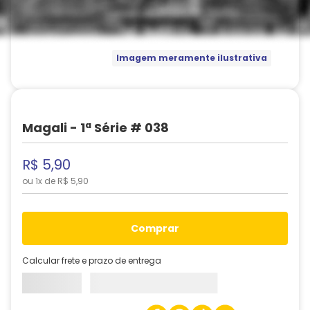
Imagem meramente ilustrativa
Magali - 1ª Série # 038
R$
5
,
90
ou
1
x de
R$
5
,
90
comprar
Calcular frete e prazo de entrega