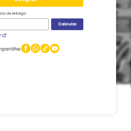
razo de entrega
P
partilhe: