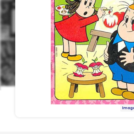
Image