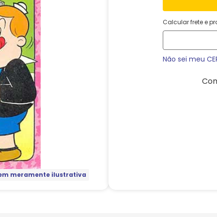
Calcular frete e p
Não sei meu CE
Com
m meramente ilustrativa