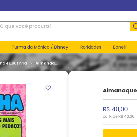
ue você procura?
Turma da Mônica / Disney
Raridades
Bonelli
nha e Luluzinha
Almanaque
Lulu e
Bolinha #
28
Almanaque L
R$
40
,
00
ou
1
x de
R$
40
,
00