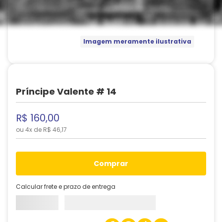
Imagem meramente ilustrativa
Príncipe Valente # 14
R$
160
,
00
ou
4
x de
R$
46
,
17
comprar
Calcular frete e prazo de entrega