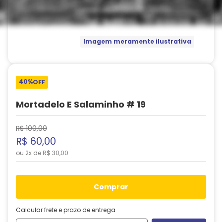
Imagem meramente ilustrativa
40%
OFF
Mortadelo E Salaminho # 19
R$
100
,
00
R$
60
,
00
ou
2
x de
R$
30
,
00
comprar
Calcular frete e prazo de entrega