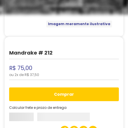
Imagem meramente ilustrativa
Mandrake # 212
R$
75
,
00
ou
2
x de
R$
37
,
50
comprar
Calcular frete e prazo de entrega