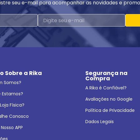
stre seu e-mail para acompanhar as novidades e promo
o Sobre a Rika
Segurança na 
Compra
m Somos?
A Rika é Confiável?
 Estamos?
Avaliações no Google
oja Física?
Política de Privacidade
alhe Conosco
Dados Legais
 Nosso APP
ões