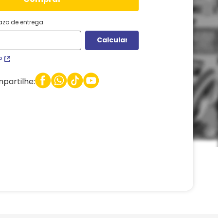
razo de entrega
P
partilhe: