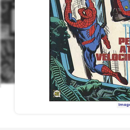
Image