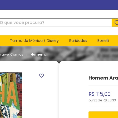
ue você procura?
Turma da Mônica / Disney
Raridades
Bonelli
Marvel Comics
Homem
Aranha #
37
Homem Ara
R$
115
,
00
ou
3
x de
R$
38
,
33