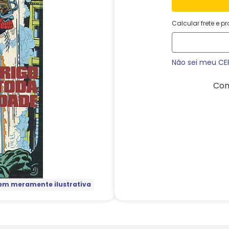
Calcular frete e p
Não sei meu CE
Com
m meramente ilustrativa