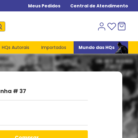
Meus Pedidos
Central de Atendimento
HQs Autorais
Importados
Mundo das HQs
nha # 37
comprar