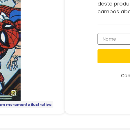
deste produ
campos aba
Com
m meramente ilustrativa