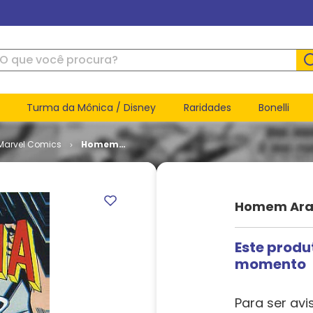
ue você procura?
Turma da Mônica / Disney
Raridades
Bonelli
Marvel Comics
Homem
Aranha #
07
Homem Ara
Este produ
momento
Para ser avi