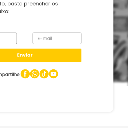
to, basta preencher os
ixo:
Enviar
partilhe: