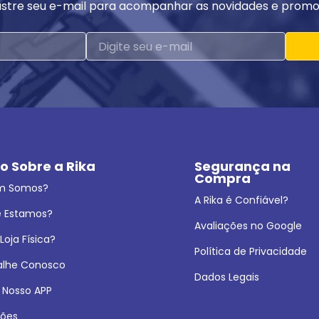
stre seu e-mail para acompanhar as novidades e promo
o Sobre a Rika
Segurança na 
Compra
m Somos?
A Rika é Confiável?
 Estamos?
Avaliações no Google
oja Física?
Política de Privacidade
alhe Conosco
Dados Legais
 Nosso APP
ões