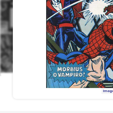
Image