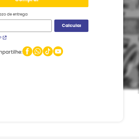
razo de entrega
P
partilhe: