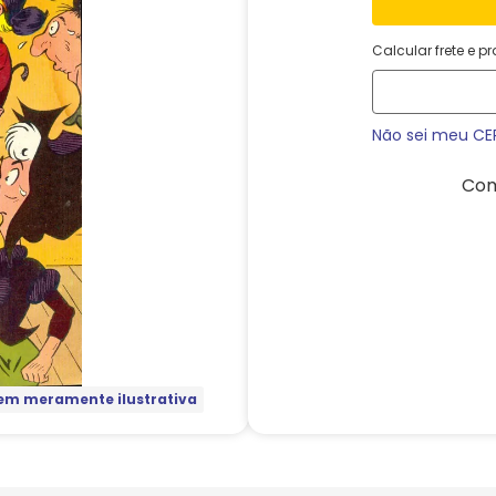
Calcular frete e p
Não sei meu CE
Com
m meramente ilustrativa