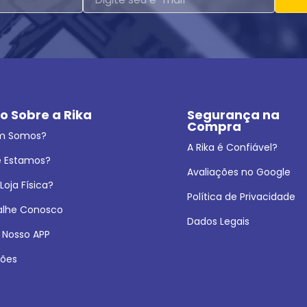
o Sobre a Rika
Segurança na 
Compra
m Somos?
A Rika é Confiável?
 Estamos?
Avaliações no Google
oja Física?
Política de Privacidade
alhe Conosco
Dados Legais
 Nosso APP
ões