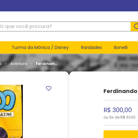
ue você procura?
Turma da Mônica / Disney
Raridades
Bonelli
s
Aventura
Ferdinando
Magazine
# 05
Ferdinando
R$
300
,
00
ou
6
x de
R$
61
,
00