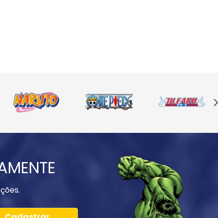
IAMENTE
ções.
Cadastrar