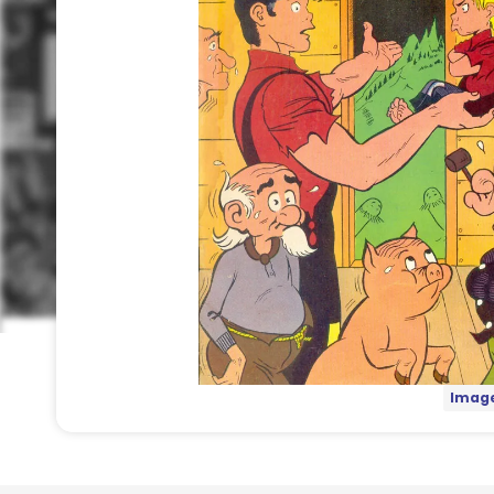
Image