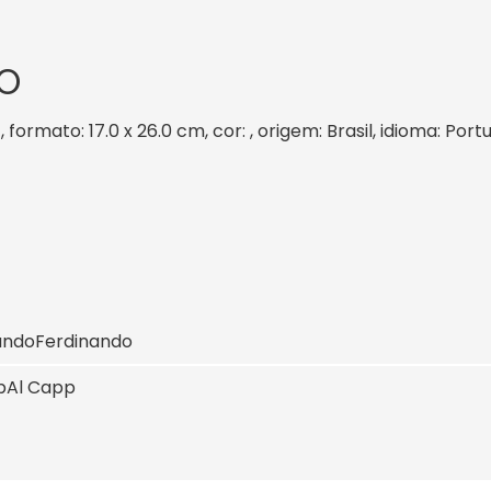
O
 formato: 17.0 x 26.0 cm, cor: , origem: Brasil, idioma: Po
ando
Ferdinando
p
Al Capp