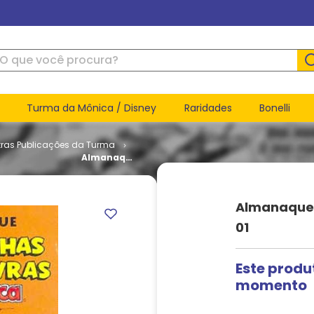
ue você procura?
Turma da Mônica / Disney
Raridades
Bonelli
tras Publicações da Turma
Almanaque
Historinhas
Sem
Palavras #
Almanaque 
01
01
Este produ
momento