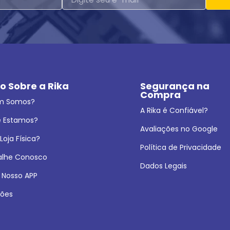
o Sobre a Rika
Segurança na 
Compra
m Somos?
A Rika é Confiável?
 Estamos?
Avaliações no Google
oja Física?
Política de Privacidade
alhe Conosco
Dados Legais
 Nosso APP
ões