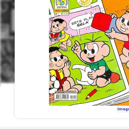
Image