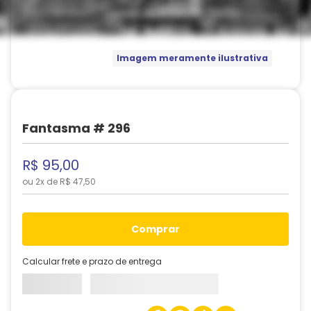
Imagem meramente ilustrativa
Fantasma # 296
R$
95
,
00
ou
2
x de
R$
47
,
50
comprar
Calcular frete e prazo de entrega