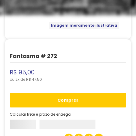
Imagem meramente ilustrativa
Fantasma # 272
R$
95
,
00
ou
2
x de
R$
47
,
50
comprar
Calcular frete e prazo de entrega