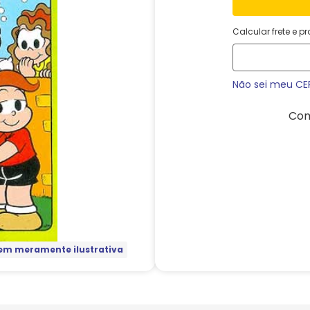
Calcular frete e p
Não sei meu CE
Com
m meramente ilustrativa