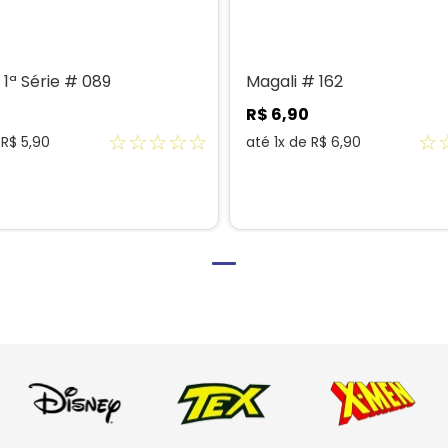
 1ª Série # 089
Magali # 162
R$
6
,
90
☆
☆
☆
☆
☆
☆
e
R$
5
,
90
até
1
x de
R$
6
,
90