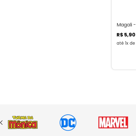
Magali -
R$
5
,
90
até
1
x d