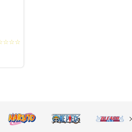
☆
☆
☆
☆