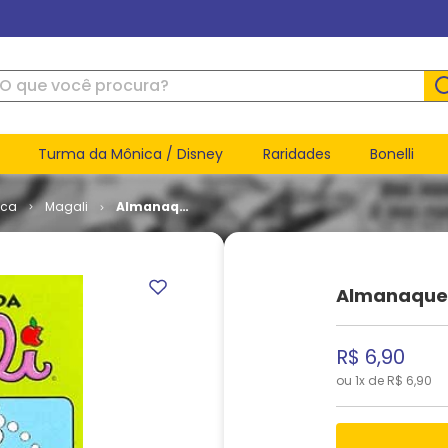
ue você procura?
Turma da Mônica / Disney
Raridades
Bonelli
ica
Magali
Almanaque
da Magali
# 31
Almanaque 
R$
6
,
90
ou
1
x de
R$
6
,
90