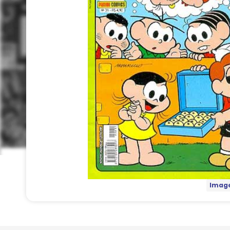
Image