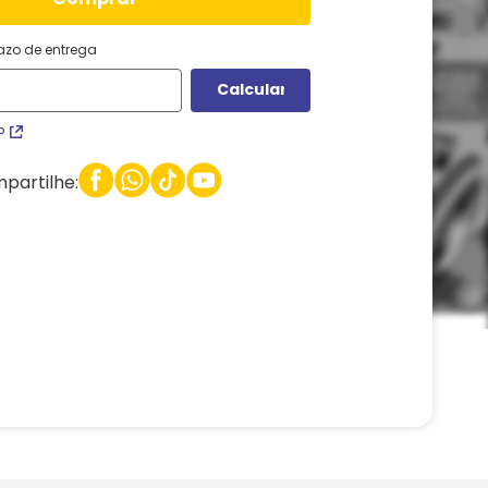
razo de entrega
P
partilhe: