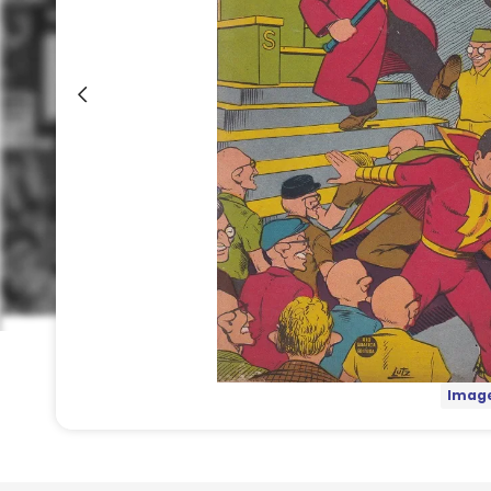
Image