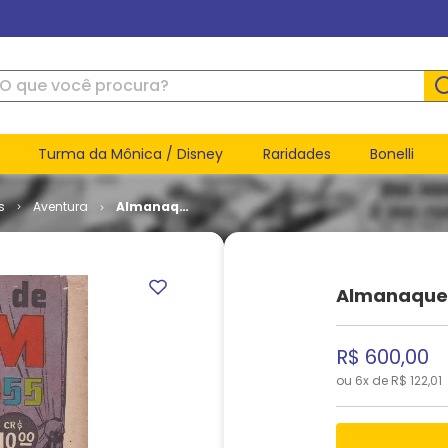
ue você procura?
Turma da Mônica / Disney
Raridades
Bonelli
s
Aventura
Almanaque
de Shazam
# 1955
Almanaque 
R$
600
,
00
ou
6
x de
R$
122
,
01