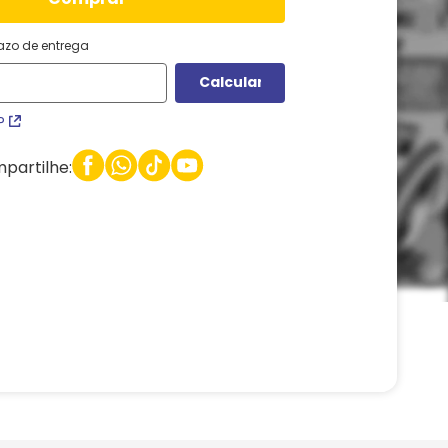
razo de entrega
P
partilhe: