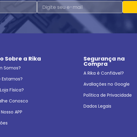
o Sobre a Rika
Segurança na 
Compra
m Somos?
A Rika é Confiável?
 Estamos?
Avaliações no Google
oja Física?
Política de Privacidade
alhe Conosco
Dados Legais
 Nosso APP
ões