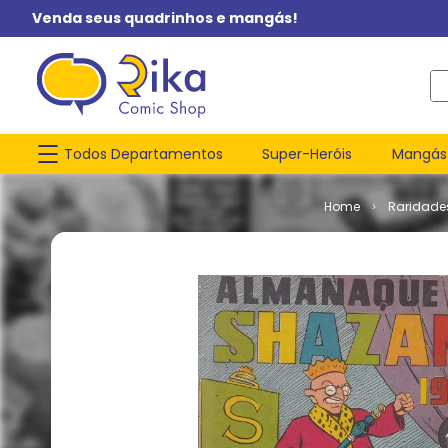
Venda seus quadrinhos e mangás!
O q
Todos Departamentos
Super-Heróis
Mangás
Raridade