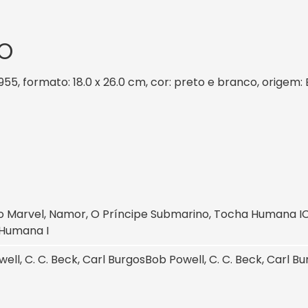
O
955, formato: 18.0 x 26.0 cm, cor: preto e branco, origem:
o Marvel, Namor, O Príncipe Submarino, Tocha Humana I
C
Humana I
ell, C. C. Beck, Carl Burgos
Bob Powell, C. C. Beck, Carl B