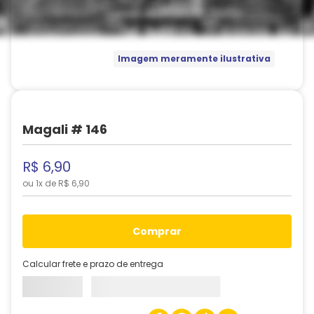
Imagem meramente ilustrativa
Magali # 146
R$
6
,
90
ou
1
x de
R$
6
,
90
comprar
Calcular frete e prazo de entrega