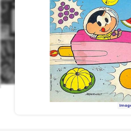
Image