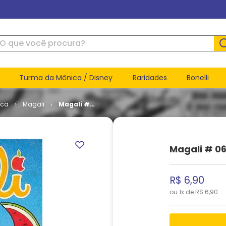
ue você procura?
Turma da Mônica / Disney
Raridades
Bonelli
ica
Magali
Magali #
063
Magali # 0
R$
6
,
90
ou
1
x de
R$
6
,
90