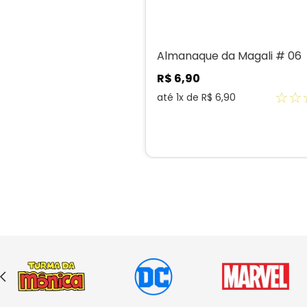
Almanaque da Magali # 06
R$
6
,
90
☆
☆
até
1
x de
R$
6
,
90