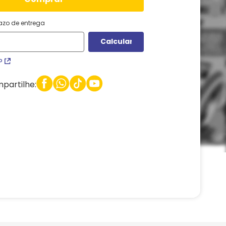
razo de entrega
P
partilhe: