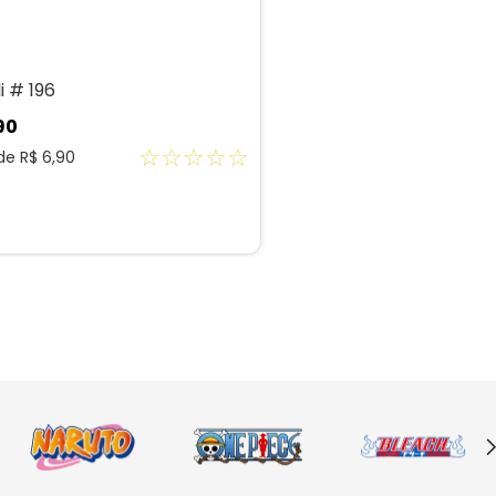
i # 196
90
☆
☆
☆
☆
☆
 de
R$
6
,
90