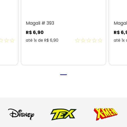
Magali # 393
Magal
R$
6
,
90
R$
6
,
☆
☆
☆
☆
☆
☆
☆
☆
até
1
x de
R$
6
,
90
até
1
x