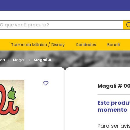
ue você procura?
Turma da Mônica / Disney
Raridades
Bonelli
ica
Magali
Magali #
004
Magali # 0
Este produ
momento
Para ser avi