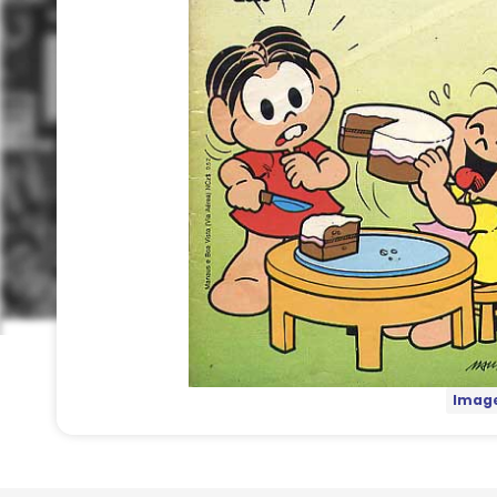
Image