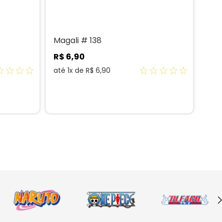
Magali # 138
R$
6
,
90
☆
☆
☆
☆
☆
☆
☆
☆
☆
até
1
x de
R$
6
,
90