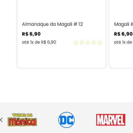
Almanaque da Magali # 12
Magali 
R$
6
,
90
R$
6
,
90
☆
☆
☆
☆
☆
até
1
x de
R$
6
,
90
até
1
x d