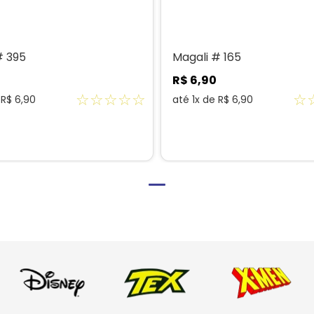
# 395
Magali # 165
R$
6
,
90
☆
☆
☆
☆
☆
☆
e
R$
6
,
90
até
1
x de
R$
6
,
90