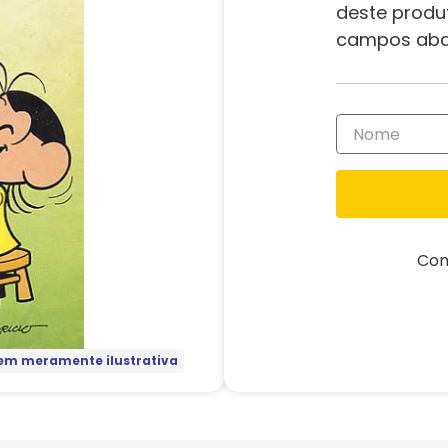
deste produ
campos aba
Com
m meramente ilustrativa