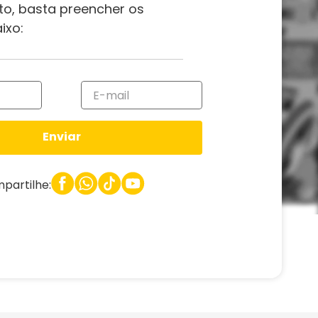
to, basta preencher os
ixo:
Enviar
partilhe: