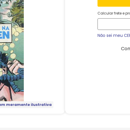
Calcular frete e p
Não sei meu CE
Com
m meramente ilustrativa