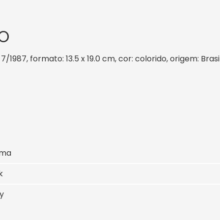
O
7/1987, formato: 13.5 x 19.0 cm, cor: colorido, origem: Bras
sma
k
y