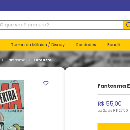
ue você procura?
Turma da Mônica / Disney
Raridades
Bonelli
Fantasma
Fantasma
Extra # 03
Fantasma E
R$
55
,
00
ou
2
x de
R$
27
,
50