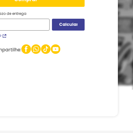
razo de entrega
P
partilhe: