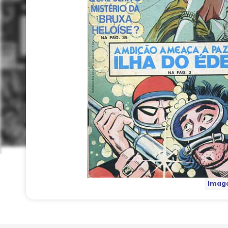
Image