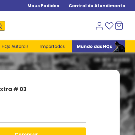
Meus Pedidos
Central de Atendimento
HQs Autorais
Importados
Mundo das HQs
xtra # 03
comprar