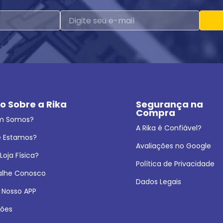
o Sobre a Rika
Segurança na 
Compra
m Somos?
A Rika é Confiável?
 Estamos?
Avaliações no Google
oja Física?
Política de Privacidade
alhe Conosco
Dados Legais
 Nosso APP
ões