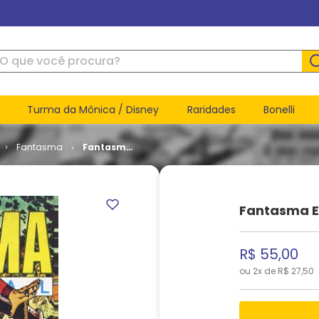
ue você procura?
Turma da Mônica / Disney
Raridades
Bonelli
Fantasma
Fantasma
Especial #
24
Fantasma E
R$
55
,
00
ou
2
x de
R$
27
,
50