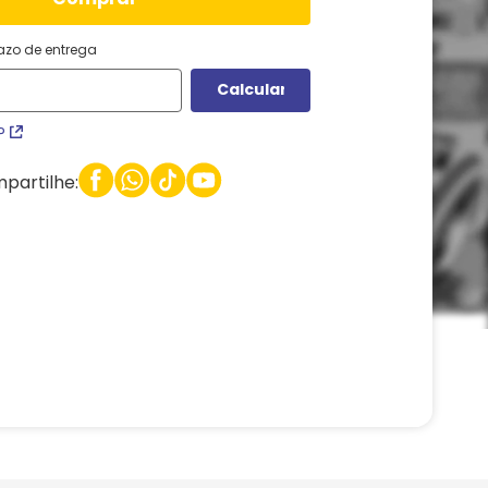
razo de entrega
P
partilhe: