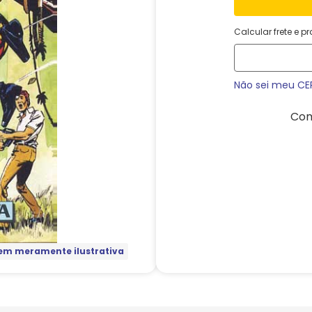
Calcular frete e p
Não sei meu CE
Com
m meramente ilustrativa