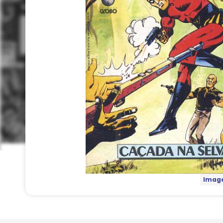
Image