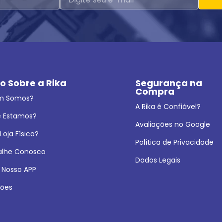
o Sobre a Rika
Segurança na 
Compra
m Somos?
A Rika é Confiável?
 Estamos?
Avaliações no Google
oja Física?
Política de Privacidade
alhe Conosco
Dados Legais
 Nosso APP
ões