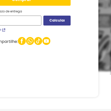
razo de entrega
P
partilhe: