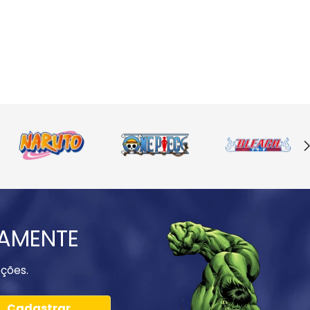
IAMENTE
ções.
Cadastrar