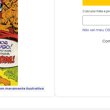
Calcular frete e p
Não sei meu CE
Com
m meramente ilustrativa