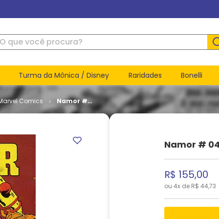
ue você procura?
Turma da Mônica / Disney
Raridades
Bonelli
Marvel Comics
Namor #
04
Namor # 0
R$
155
,
00
ou
4
x de
R$
44
,
73