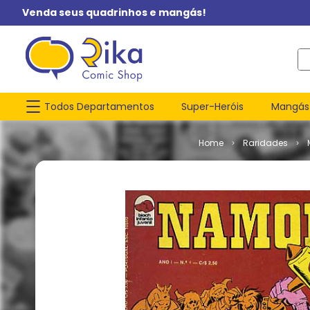
Venda seus quadrinhos e mangás!
O q
Todos Departamentos
Super-Heróis
Mangás
Raridades