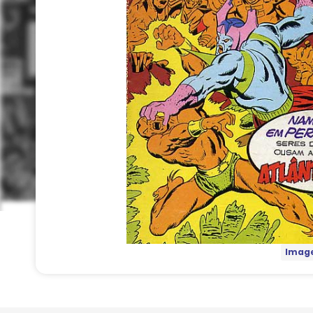
Image