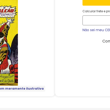
Calcular frete e p
Não sei meu CE
Com
m meramente ilustrativa