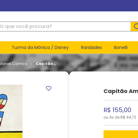
ue você procura?
Turma da Mônica / Disney
Raridades
Bonelli
Marvel Comics
Capitão
América #
10
Capitão Am
R$
155
,
00
ou
4
x de
R$
44
,
73