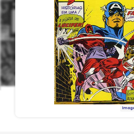
Image