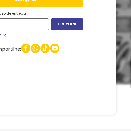
razo de entrega
P
partilhe: