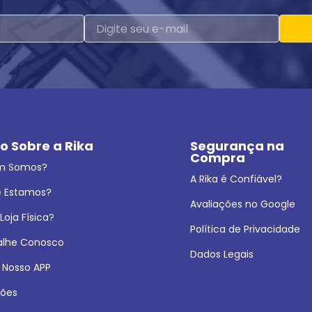
o Sobre a Rika
Segurança na 
Compra
m Somos?
A Rika é Confiável?
 Estamos?
Avaliações no Google
oja Física?
Política de Privacidade
alhe Conosco
Dados Legais
 Nosso APP
ões