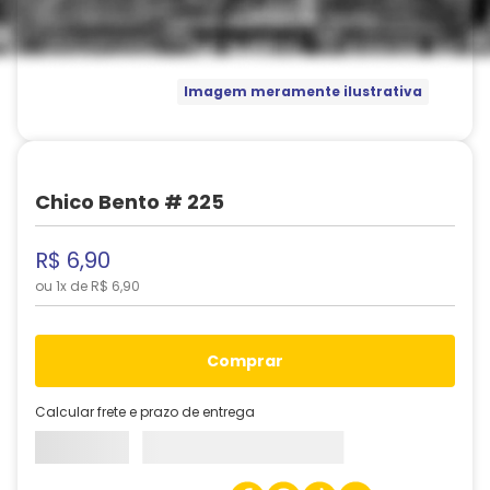
Imagem meramente ilustrativa
Chico Bento # 225
R$
6
,
90
ou
1
x de
R$
6
,
90
comprar
Calcular frete e prazo de entrega