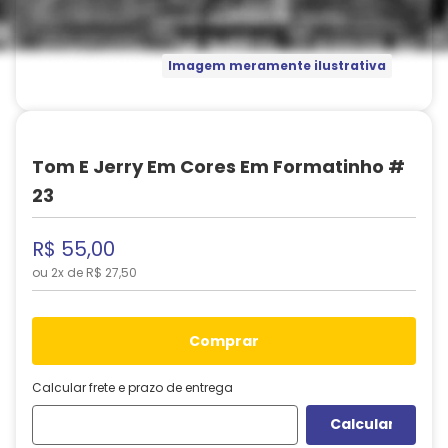
Imagem meramente ilustrativa
Tom E Jerry Em Cores Em Formatinho #
23
R$
55
,
00
ou
2
x de
R$
27
,
50
comprar
Calcular frete e prazo de entrega