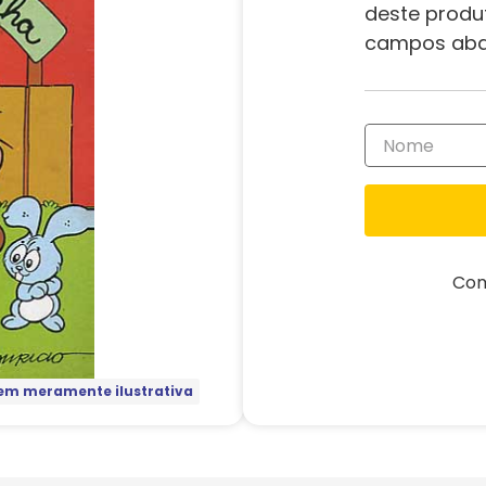
deste produ
campos aba
Com
m meramente ilustrativa