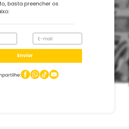
to, basta preencher os
ixo:
Enviar
partilhe: