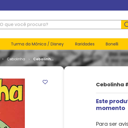
ue você procura?
Turma da Mônica / Disney
Raridades
Bonelli
Cebolinha
Cebolinha
# 007
Cebolinha 
Este produ
momento
Para ser avi