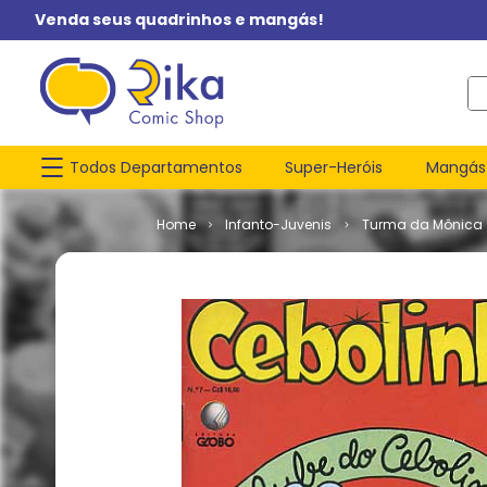
Venda seus quadrinhos e mangás!
O q
Todos Departamentos
Super-Heróis
Mangás
Infanto-Juvenis
Turma da Mônica