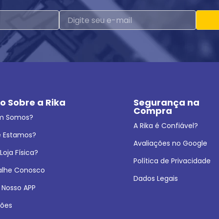
o Sobre a Rika
Segurança na 
Compra
m Somos?
A Rika é Confiável?
 Estamos?
Avaliações no Google
oja Física?
Política de Privacidade
alhe Conosco
Dados Legais
 Nosso APP
ões