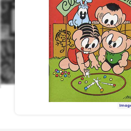
Image