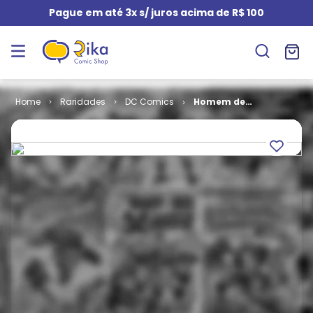
Pague em até 3x s/ juros acima de R$ 100
Raridades
DC Comics
Homem de
Aço - Os
Amigos do
Super-
Homem -
Miriam Lane e
Jimmy Olsen
# 29