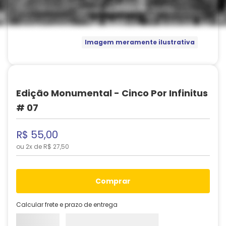
Imagem meramente ilustrativa
Edição Monumental - Cinco Por Infinitus
# 07
R$
55
,
00
ou
2
x de
R$
27
,
50
comprar
Calcular frete e prazo de entrega