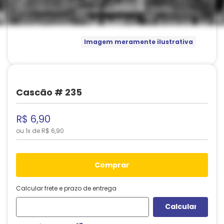
Imagem meramente ilustrativa
Cascão # 235
R$
6
,
90
ou
1
x de
R$
6
,
90
comprar
Calcular frete e prazo de entrega