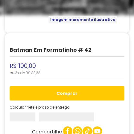
Imagem meramente ilustrativa
Batman Em Formatinho # 42
R$
100
,
00
ou
3
x de
R$
33
,
33
comprar
Calcular frete e prazo de entrega
Compartilhe: