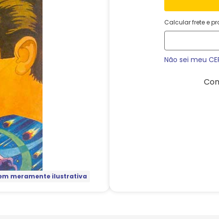
Calcular frete e p
Não sei meu CE
Com
m meramente ilustrativa