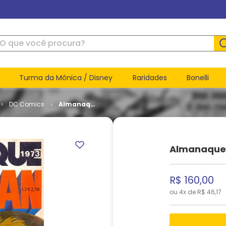
ue você procura?
Turma da Mônica / Disney
Raridades
Bonelli
DC Comics
Almanaque
Superman
# 1973
Almanaque
R$
160
,
00
ou
4
x de
R$
46
,
17