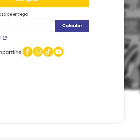
razo de entrega
P
partilhe: