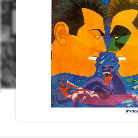
Image