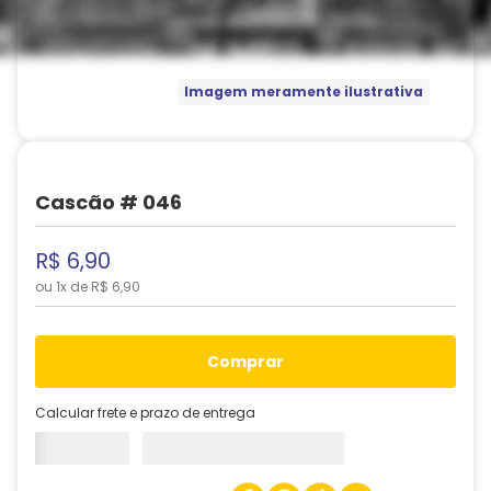
Imagem meramente ilustrativa
Cascão # 046
R$
6
,
90
ou
1
x de
R$
6
,
90
comprar
Calcular frete e prazo de entrega