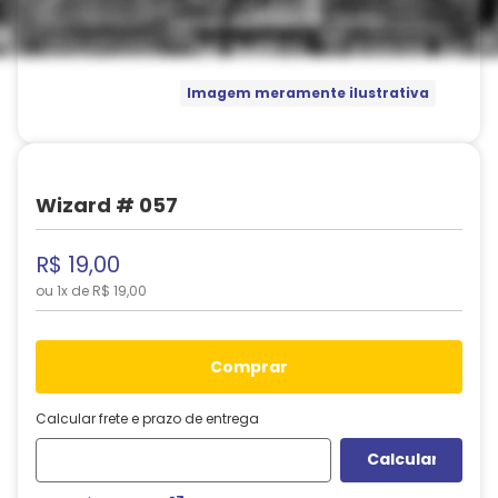
Imagem meramente ilustrativa
Wizard # 057
R$
19
,
00
ou
1
x de
R$
19
,
00
comprar
Calcular frete e prazo de entrega