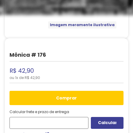
Imagem meramente ilustrativa
Mônica # 176
R$
42
,
90
ou
1
x de
R$
42
,
90
comprar
Calcular frete e prazo de entrega