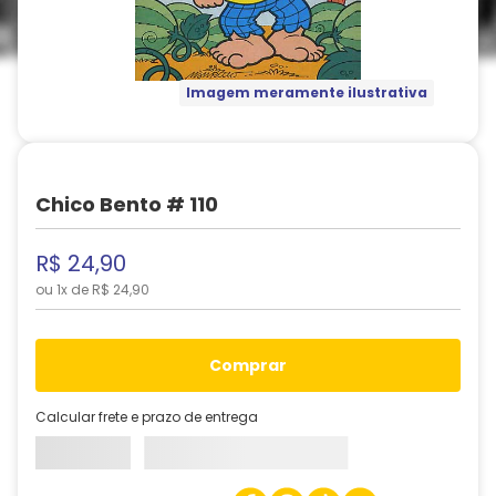
Imagem meramente ilustrativa
Chico Bento # 110
R$
24
,
90
ou
1
x de
R$
24
,
90
comprar
Calcular frete e prazo de entrega