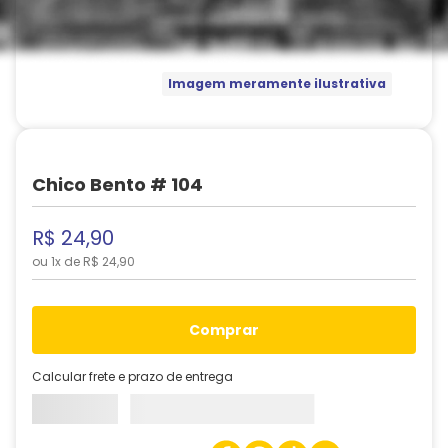
Imagem meramente ilustrativa
Chico Bento # 104
R$
24
,
90
ou
1
x de
R$
24
,
90
comprar
Calcular frete e prazo de entrega