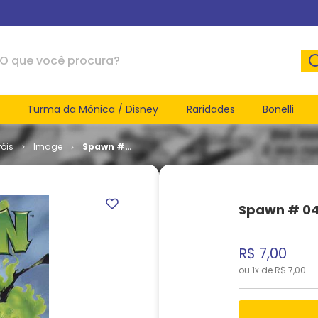
ue você procura?
Turma da Mônica / Disney
Raridades
Bonelli
óis
Image
Spawn #
045
Spawn # 0
R$
7
,
00
ou
1
x de
R$
7
,
00