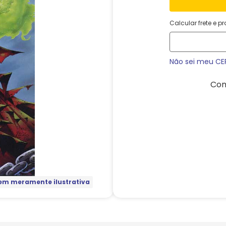
Calcular frete e p
Não sei meu CE
Com
m meramente ilustrativa