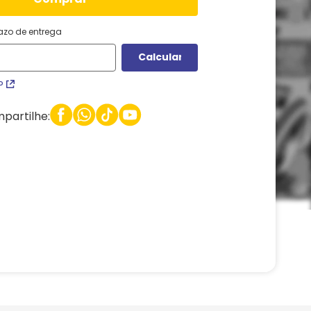
razo de entrega
P
partilhe: