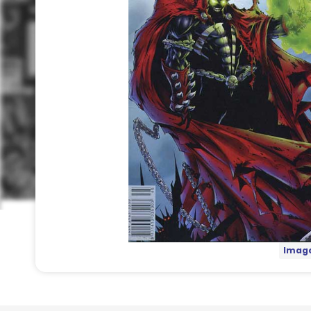
Image