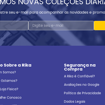
MOS NOVAS COLEÇÕES DIAR
stre seu e-mail para acompanhar as novidades e promo
o Sobre a Rika
Segurança na 
Compra
m Somos?
A Rika é Confiável?
 Estamos?
Avaliações no Google
oja Física?
Política de Privacidade
alhe Conosco
Dados Legais