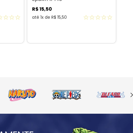
R$
15
,
50
R$
☆
☆
☆
☆
☆
☆
☆
☆
☆
até
1
x de
R$
15
,
50
até