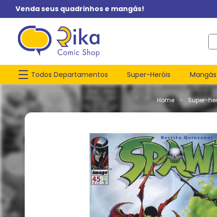
Venda seus quadrinhos e mangás!
O q
Todos Departamentos
Super-Heróis
Mangás
Super-her