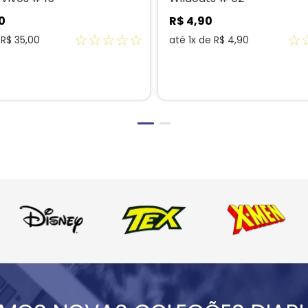
0
R$
4
,
90
☆
☆
☆
☆
☆
☆
e
R$
35
,
00
até
1
x de
R$
4
,
90