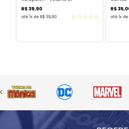
R$
39
,
90
R$
35
,
0
☆
☆
☆
☆
☆
☆
☆
até
1
x de
R$
39
,
90
até
1
x d