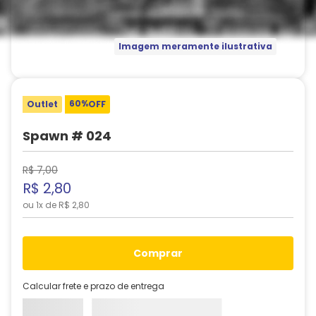
Imagem meramente ilustrativa
60%
Outlet
OFF
Spawn # 024
R$
7
,
00
R$
2
,
80
ou
1
x de
R$
2
,
80
comprar
Calcular frete e prazo de entrega