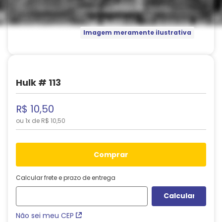
Imagem meramente ilustrativa
Hulk # 113
R$
10
,
50
ou
1
x de
R$
10
,
50
comprar
Calcular frete e prazo de entrega
Não sei meu CEP