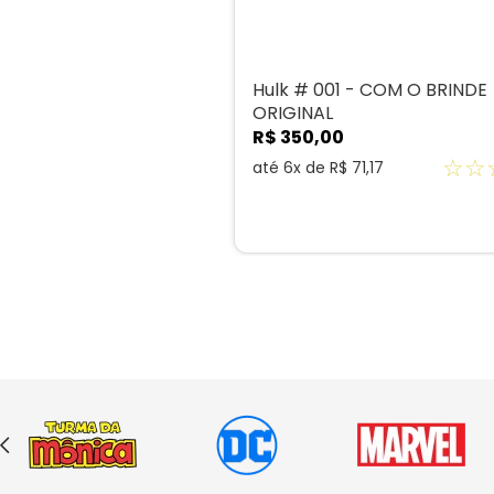
Hulk # 001 - COM O BRINDE
ORIGINAL
R$
350
,
00
☆
☆
até
6
x de
R$
71
,
17