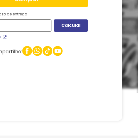
razo de entrega
P
partilhe: