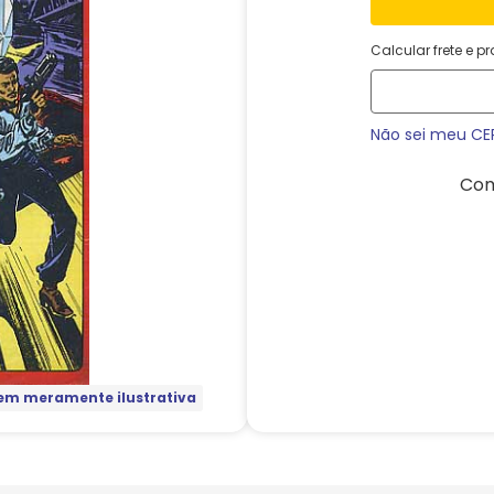
Calcular frete e p
Não sei meu CE
Com
m meramente ilustrativa