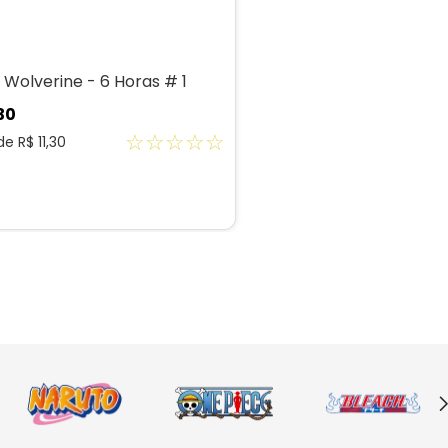
 Wolverine - 6 Horas # 1
30
☆
☆
☆
☆
☆
 de
R$
11
,
30