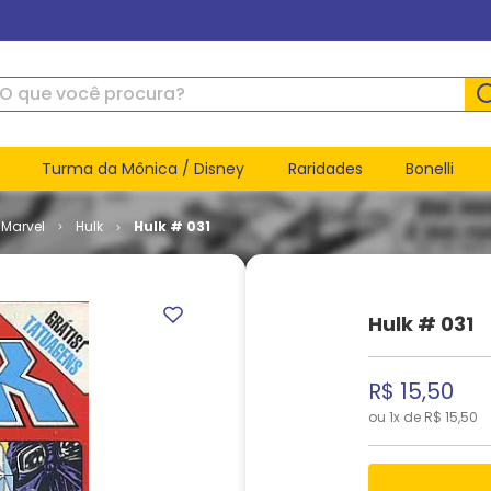
ue você procura?
Turma da Mônica / Disney
Raridades
Bonelli
Marvel
Hulk
Hulk # 031
Hulk # 031
R$
15
,
50
ou
1
x de
R$
15
,
50