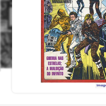
Image