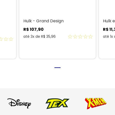
Hulk - Grand Design
Hulk e
R$
107
,
90
R$
11
,
☆
☆
☆
☆
☆
até
3
x de
R$
35
,
96
até
1
x
☆
☆
☆