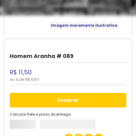
Imagem meramente ilustrativa
Homem Aranha # 089
R$
11
,
50
ou
1
x de
R$
11
,
50
comprar
Calcular frete e prazo de entrega