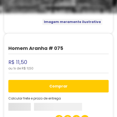
Imagem meramente ilustrativa
Homem Aranha # 075
R$
11
,
50
ou
1
x de
R$
11
,
50
comprar
Calcular frete e prazo de entrega