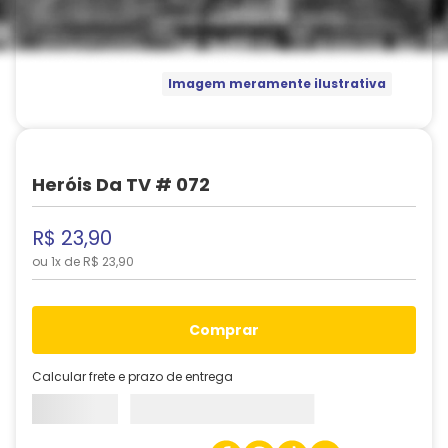
Imagem meramente ilustrativa
Heróis Da TV # 072
R$
23
,
90
ou
1
x de
R$
23
,
90
comprar
Calcular frete e prazo de entrega