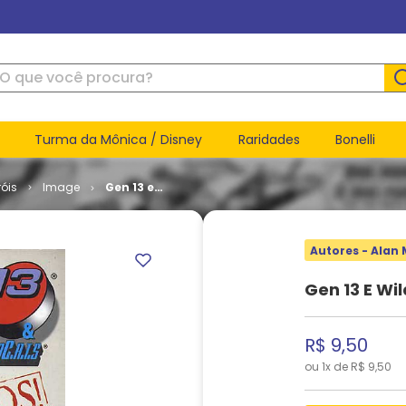
ue você procura?
Turma da Mônica / Disney
Raridades
Bonelli
óis
Image
Gen 13 e
Wildcats #
2
Autores - Alan
Gen 13 E Wi
R$
9
,
50
ou
1
x de
R$
9
,
50