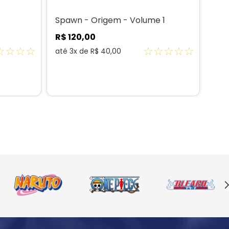
Spawn - Origem - Volume 1
R$
120
,
00
☆
☆
☆
☆
☆
☆
☆
☆
☆
até
3
x de
R$
40
,
00