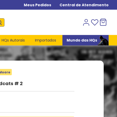
Meus Pedidos
Central de Atendimento
HQs Autorais
Importados
Mundo das HQs
 Moore
ldcats # 2