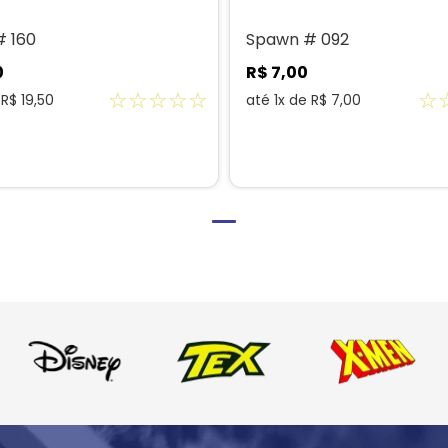
 160
Spawn # 092
0
R$
7
,
00
☆
☆
☆
☆
☆
☆
e
R$
19
,
50
até
1
x de
R$
7
,
00