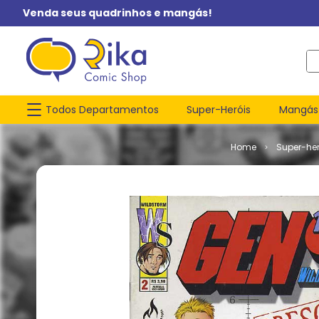
Venda seus quadrinhos e mangás!
O q
Todos Departamentos
Super-Heróis
Mangás
Super-her