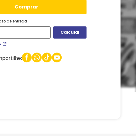
comprar
razo de entrega
P
partilhe: