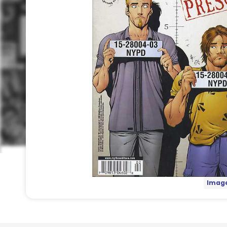
Image