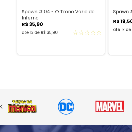
Spawn # 04 - O Trono Vazio do
Spawn #
Inferno
R$
19
,
5
R$
35
,
90
até
1
x d
☆
☆
☆
☆
☆
até
1
x de
R$
35
,
90