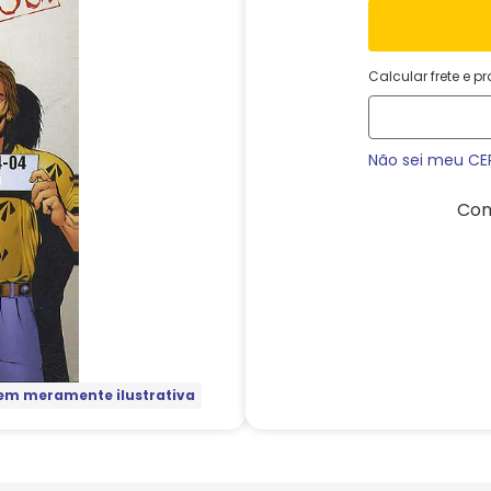
Calcular frete e p
Não sei meu CE
Com
m meramente ilustrativa