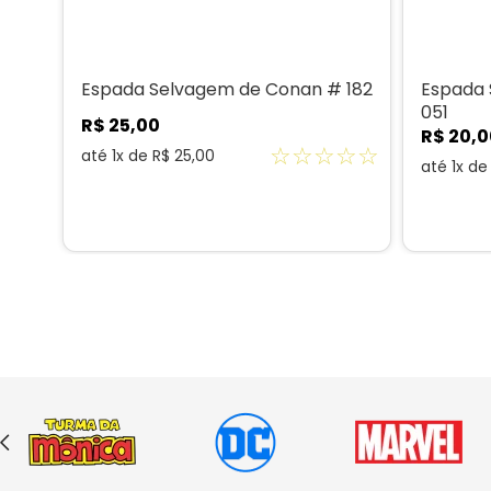
Espada Selvagem de Conan # 182
Espada
051
R$
25
,
00
R$
20
,
0
☆
☆
☆
☆
☆
até
1
x de
R$
25
,
00
até
1
x d