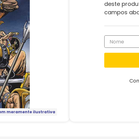
deste produ
campos aba
Com
m meramente ilustrativa