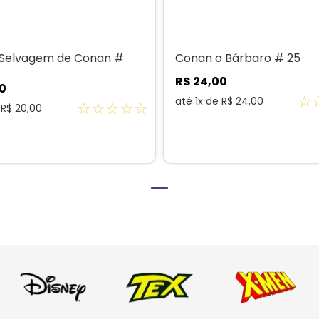
 Selvagem de Conan #
Conan o Bárbaro # 25
R$
24
,
00
0
☆
até
1
x de
R$
24
,
00
☆
☆
☆
☆
☆
e
R$
20
,
00