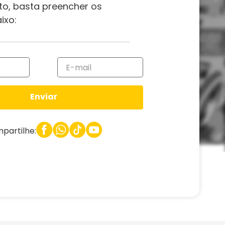
to, basta preencher os
ixo:
Enviar
partilhe: