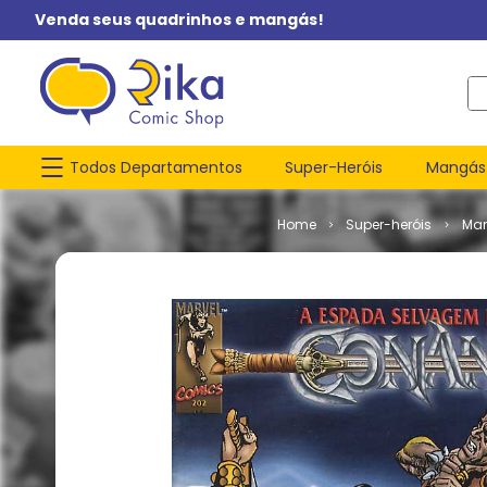
Venda seus quadrinhos e mangás!
O q
Todos Departamentos
Super-Heróis
Mangás
Super-heróis
Mar