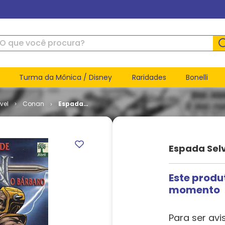
ue você procura?
Turma da Mônica / Disney
Raridades
Bonelli
vel
Conan
Espada
Selvagem
de Conan
# 202
Espada Sel
Este produ
momento
Para ser avi