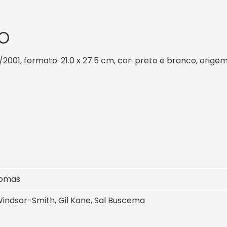
O
9/2001, formato: 21.0 x 27.5 cm, cor: preto e branco, orige
homas
indsor-Smith, Gil Kane, Sal Buscema