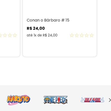
Conan o Bárbaro # 15
R$
24
,
00
☆
☆
☆
☆
☆
☆
☆
☆
☆
até
1
x de
R$
24
,
00