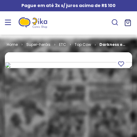
Pague em até 3x s/ juros acima de R$ 100
Super-heróis
ETC
Top Cow
Darkness e
Witchblade #
17