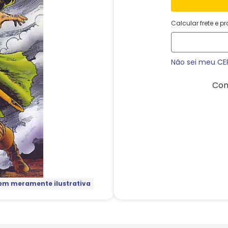
Calcular frete e p
Não sei meu CE
Com
m meramente ilustrativa