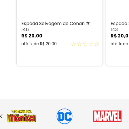
# 2
Espada Selvagem de Conan #
Espada
146
143
R$
20
,
00
R$
20
,
0
☆
☆
☆
☆
☆
☆
☆
até
1
x de
R$
20
,
00
até
1
x d