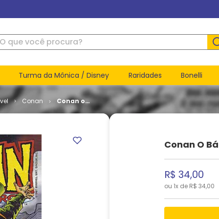
ue você procura?
Turma da Mônica / Disney
Raridades
Bonelli
vel
Conan
Conan o
Bárbaro #
57
Conan O Bá
R$
34
,
00
ou
1
x de
R$
34
,
00