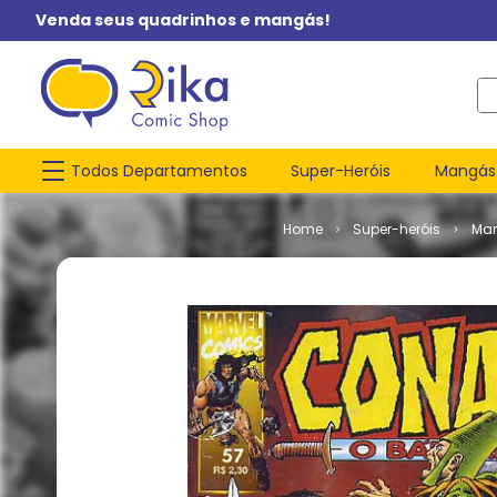
Venda seus quadrinhos e mangás!
O q
Todos Departamentos
Super-Heróis
Mangás
Super-heróis
Mar