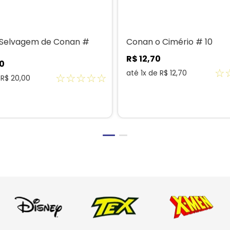
 Selvagem de Conan #
Conan o Cimério # 10
R$
12
,
70
0
☆
até
1
x de
R$
12
,
70
☆
☆
☆
☆
☆
e
R$
20
,
00