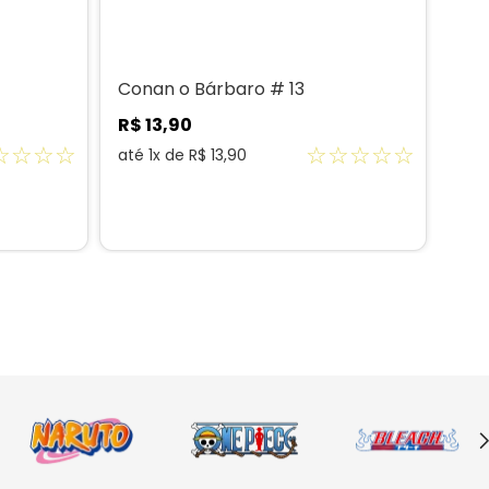
Conan o Bárbaro # 13
Con
R$
13
,
90
R$
☆
☆
☆
☆
☆
☆
☆
☆
☆
até
1
x de
R$
13
,
90
até