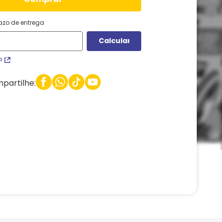
razo de entrega
P
partilhe: