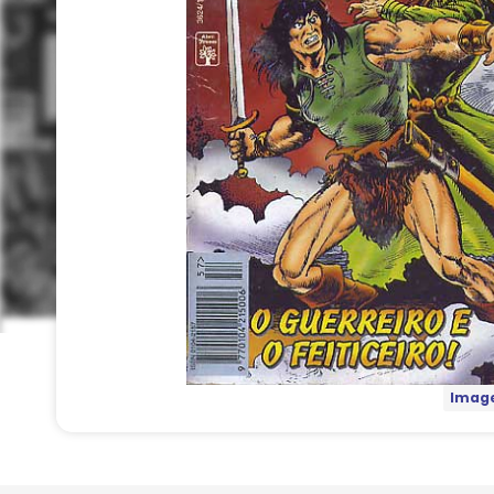
Image