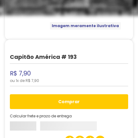
Imagem meramente ilustrativa
Capitão América # 193
R$
7
,
90
ou
1
x de
R$
7
,
90
comprar
Calcular frete e prazo de entrega