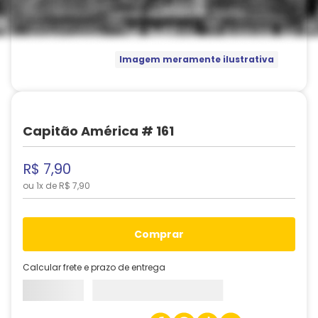
Imagem meramente ilustrativa
Capitão América # 161
R$
7
,
90
ou
1
x de
R$
7
,
90
comprar
Calcular frete e prazo de entrega