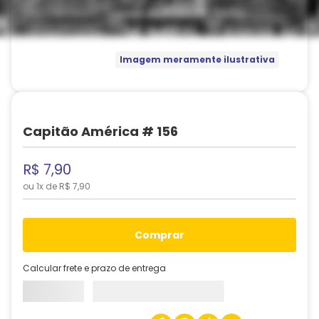
Imagem meramente ilustrativa
Capitão América # 156
R$
7
,
90
ou
1
x de
R$
7
,
90
comprar
Calcular frete e prazo de entrega